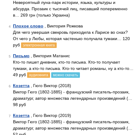
Невероятный луна-парк истории, языка, культуры и
абсурда. Прозаик с тысячей лиц, писавший попеременно
в… 269 грн (только Украина)
Плохое слово
, Виктория Рожкова
4
Для чего умершая свекровь приходила к Ларисе во снах?
От чего у Любы, которая частенько получала тумаки… 120
руб
электронная книга
Письмо
, Виктория Матанис
5
Кто-то пишет дневник, кто-то письма. Кто-то получает
тумаки, а кто-то письма. Кто-то читает романы, ну а кто-то…
49 руб
аудиокнига
можно скачать
Козетта
, Гюго Виктор (2018)
6
Виктор Гюго (1802-1885) - французский писатель-прозаик,
драматург, автор множества легендарных произведений (…
98 руб
Козетта
, Гюго Виктор (2019)
7
Виктор Гюго (1802-1885) - французский писатель-прозаик,
драматург, автор множества легендарных произведений (…
52 руб