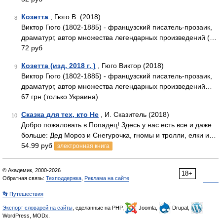
Козетта
, Гюго В. (2018)
8
Виктор Гюго (1802-1885) - французский писатель-прозаик,
драматург, автор множества легендарных произведений (…
72 руб
Козетта (изд. 2018 г. )
, Гюго Виктор (2018)
9
Виктор Гюго (1802-1885) - французский писатель-прозаик,
драматург, автор множества легендарных произведений…
67 грн (только Украина)
Сказка для тех, кто Не
, И. Сказитель (2018)
10
Добро пожаловать в Попадец! Здесь у нас есть все и даже
больше: Дед Мороз и Снегурочка, гномы и тролли, елки и…
54.99 руб
электронная книга
© Академик, 2000-2026
18+
Обратная связь:
Техподдержка
,
Реклама на сайте
👣 Путешествия
Экспорт словарей на сайты
, сделанные на PHP,
Joomla,
Drupal,
WordPress, MODx.