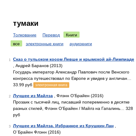
тумаки
Толкование
Перевод
Книги
все
электронные книги
аудиокниги
Сказ о тульском косом Левше и крымской ай-Лимпиаде
1
, Андрей Баранов (2013)
Государь император Александр Павлович после Венского
конгресса путешествовал по Европе и увидев у англичан…
33.99 руб
электронная книга
Лучшее из Майлза
, Флэнн О'Брайен (2016)
2
Прозаик с тысячей лиц, писавший попеременно в десятке
разных стилей, Флэнн О'Брайен / Майлз на Гапалинь… 328
руб
Лучшее из Майлза. Избранное из Крушкин Лан
,
3
О`Брайен Флэнн (2016)